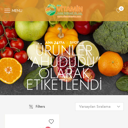
0
MENU
ÜRÜNLER
ANA SAYFA
SHOP
“AHUDUDU”
OLARAK
ETIKETLENDI
Filters