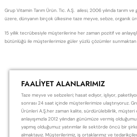
Grup Vitamin Tarım Ürün. Tic. A.Ş. ailesi, 2006 yılında tarım ve 
üzere, dünyanın birçok ülkesine taze meyve, sebze, organik ürü
15 yıllık tecrübesiyle müşterilerine her zaman pozitif ve anlayı
bütünlüğü ile müşterilerimize güler yüzlü çözümler sunmaktan
FAALİYET ALANLARIMIZ
Taze meyve ve sebzeleri; hasat ediyor, işliyor, paketliyo
sonrası 24 saat içinde müşterilerimize ulaştırıyoruz. G
Ürünleri A.Ş.her zaman kalite, sürdürülebilirlik, müşteri o
anlayışımızla 2012 yılından günümüze vermiş olduğumu
yapmış olduğumuz yatırımlar ile sektörde öncü bir şirke
almaktayız. Müşterilerimiz, iş ortaklarımız ve tedarikçile