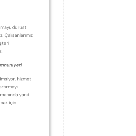
anmayı, dürüst
. Çalışanlarımız
şteri
z.
emnuniyeti
imsiyor, hizmet
 artırmayı
zamanında yanıt
mak için