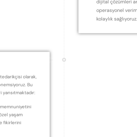
dijital çözümleri a
operasyonel veriml
kolaylık sağlıyoruz
edarikçisi olarak,
k önemsiyoruz. Bu
ri yansıtmaktadır:
ve memnuniyetini
e özel yaşam
fikirlerini