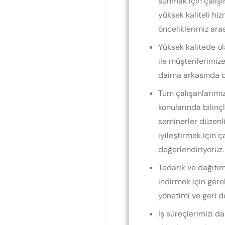
sunmak için çalışı
yüksek kaliteli h
önceliklerimiz ara
Yüksek kalitede ol
ile müşterilerimize
daima arkasında d
Tüm çalışanlarımızı
konularında bilinçl
seminerler düzenliy
iyileştirmek için ça
değerlendiriyoruz.
Tedarik ve dağıtım
indirmek için gerek
yönetimi ve geri d
İş süreçlerimizi da