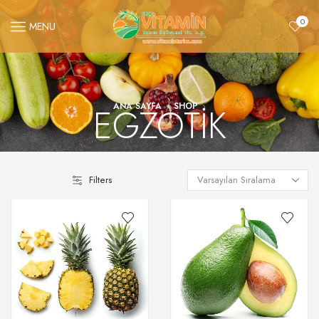
0
MENU
EGZOTIK
ANA SAYFA
SHOP
Filters