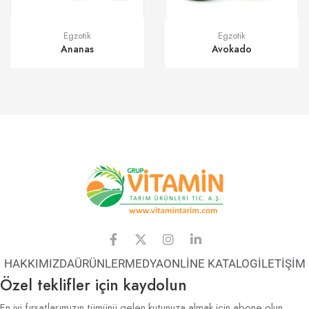
Egzotik
Egzotik
Ananas
Avokado
HAKKIMIZDA
ÜRÜNLER
MEDYA
ONLİNE KATALOG
İLETİŞİM
Özel teklifler için kaydolun
En iyi fırsatlarımızın tümünü gelen kutunuza almak için abone olun.