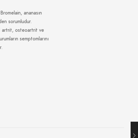
: Bromelain, ananasın
nden sorumludur.
artrit, osteoartrit ve
 durumların semptomlarını
r.