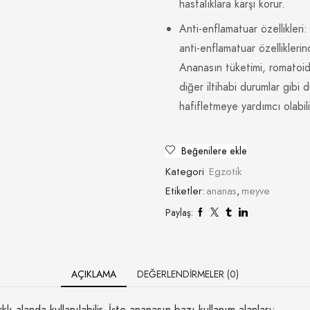
hastalıklara karşı korur.
Anti-enflamatuar özellikleri
anti-enflamatuar özellikleri
Ananasın tüketimi, romatoid 
diğer iltihabi durumlar gibi
hafifletmeye yardımcı olabili
Beğenilere ekle
Kategori
Egzotik
Etiketler:
ananas
,
meyve
Paylaş:
AÇIKLAMA
DEĞERLENDIRMELER (0)
lı alanda kullanılabilir. İşte ananasın bazı kullanım alanları: