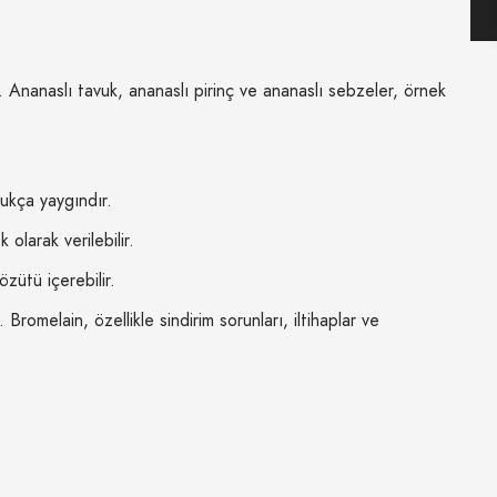
 Ananaslı tavuk, ananaslı pirinç ve ananaslı sebzeler, örnek
dukça yaygındır.
olarak verilebilir.
zütü içerebilir.
romelain, özellikle sindirim sorunları, iltihaplar ve