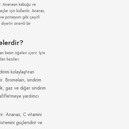
ır. Ananasın kabuğu ve
çlar için kullanılır. Ananas,
ve potasyum gibi çeşitli
r diyetin önemli bir
elerdir?
n besin öğeleri içerir. İşte
dan bazıları:
irimi kolaylaştıran
ir. Bromelain, sindirim
lik, gaz ve diğer sindirim
afifletmeye yardımcı
rir: Ananas, C vitamini
 sistemini güçlendirir ve