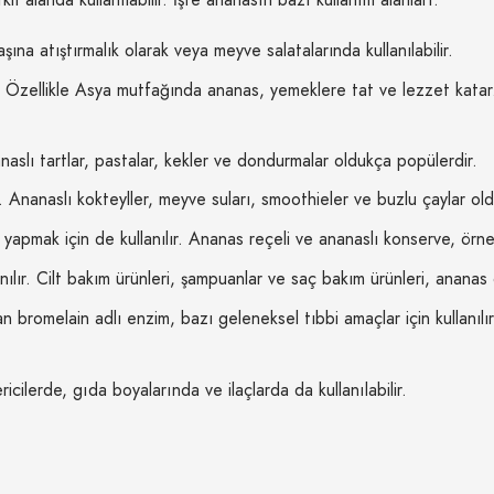
ına atıştırmalık olarak veya meyve salatalarında kullanılabilir.
 Özellikle Asya mutfağında ananas, yemeklere tat ve lezzet katar.
anaslı tartlar, pastalar, kekler ve dondurmalar oldukça popülerdir.
. Ananaslı kokteyller, meyve suları, smoothieler ve buzlu çaylar ol
apmak için de kullanılır. Ananas reçeli ve ananaslı konserve, örnek 
lır. Cilt bakım ürünleri, şampuanlar ve saç bakım ürünleri, ananas ö
romelain adlı enzim, bazı geleneksel tıbbi amaçlar için kullanılır. B
ilerde, gıda boyalarında ve ilaçlarda da kullanılabilir.