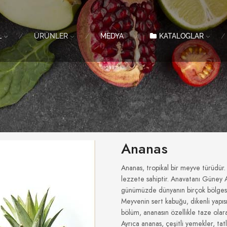
L
ÜRÜNLER
MEDYA
KATALOGLAR
Ananas
Ananas, tropikal bir meyve türüdür. 
lezzete sahiptir. Anavatanı Güney 
günümüzde dünyanın birçok bölgesin
Meyvenin sert kabuğu, dikenli yapısı 
bölüm, ananasın özellikle taze olarak 
Ayrıca ananas, çeşitli yemekler, tatl