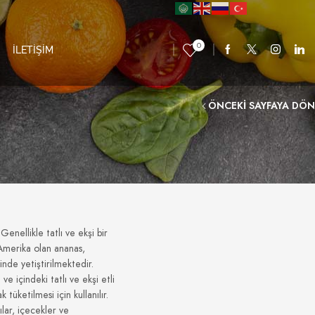
0
İLETİŞİM
ÖNCEKI SAYFAYA DÖN
Genellikle tatlı ve ekşi bir
Amerika olan ananas,
de yetiştirilmektedir.
ve içindeki tatlı ve ekşi etli
tüketilmesi için kullanılır.
ılar, içecekler ve