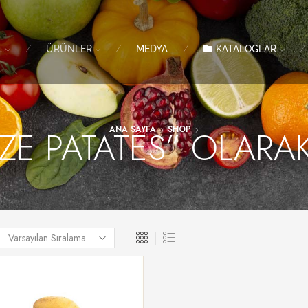
L
ÜRÜNLER
MEDYA
KATALOGLAR
ZE PATATES” OLARAK
ANA SAYFA
SHOP