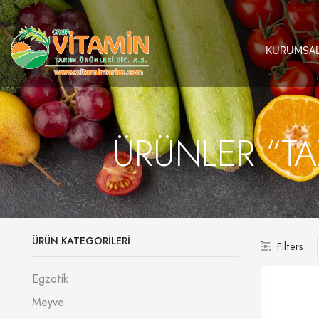
KURUMSA
ÜRÜNLER “TA
ÜRÜN KATEGORILERI
Filters
Egzotik
Meyve