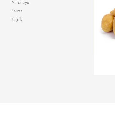
Narenciye
Sebze
Yeşillik