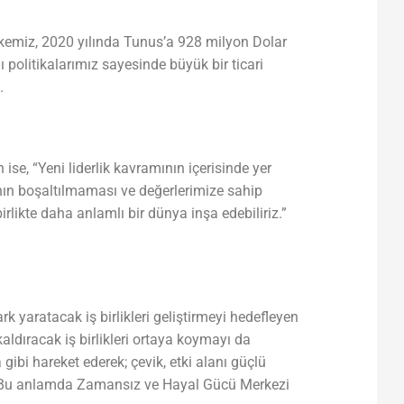
Ülkemiz, 2020 yılında Tunus’a 928 milyon Dolar
 politikalarımız sayesinde büyük bir ticari
.
se, “Yeni liderlik kavramının içerisinde yer
ının boşaltılmaması ve değerlerimize sahip
rlikte daha anlamlı bir dünya inşa edebiliriz.”
k yaratacak iş birlikleri geliştirmeyi hedefleyen
aldıracak iş birlikleri ortaya koymayı da
gibi hareket ederek; çevik, etki alanı güçlü
cek. Bu anlamda Zamansız ve Hayal Gücü Merkezi