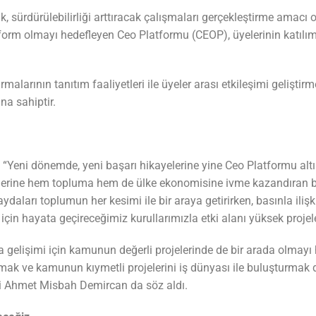
, sürdürülebilirliği arttıracak çalışmaları gerçekleştirme amacı o
latform olmayı hedefleyen Ceo Platformu (CEOP), üyelerinin katılımı
irmalarının tanıtım faaliyetleri ile üyeler arası etkileşimi gelişti
na sahiptir.
 “Yeni dönemde, yeni başarı hikayelerine yine Ceo Platformu al
erine hem topluma hem de ülke ekonomisine ivme kazandıran bi
aydaları toplumun her kesimi ile bir araya getirirken, basınla ili
ler için hayata geçireceğimiz kurullarımızla etki alanı yüksek proje
 gelişimi için kamunun değerli projelerinde de bir arada olmayı
mak ve kamunun kıymetli projelerini iş dünyası ile buluşturmak da
si Ahmet Misbah Demircan da söz aldı.