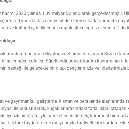
receğiz
et hacmi 2020 yılında 1,09 milyar Dolar olarak gerçekleşmiştir. 
eştirmiş. Tunus’la ilaç sanayisinden tarıma kadar ihracata dayalı
ari ve kültürel iş birliklerini zenginleştireceğimize eminim.” dedi
zaklaşır
 açıklamalarda bulunan Biyolog ve Sinirbilim uzmanı Sinan Canan i
bilgelerinden edinilen öğretilerdir. Ancak kadim kavramının alt
 desteği ile gelecekte bir olup, gençlerimizle ve liderlerimizle bi
şaat ve gayrimenkul geliştirme, hizmet ve perakende alanlarında far
yası ile buluşturarak, kuşaklar arasındaki farklılıkları ortadan k
ekleyecek bir stratejiyle hareket eden dernek, kurumsal bir marka 
lduğu her sektöre fayda üretme misyonuyla faaliyetlerini sürdüre