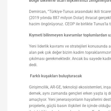
Bölge ülkelerle ticari ilişkilerimizi zenginleşti
Demircan, “Türkiye-Tunus arasındaki ikili ticar
(2019 yılında 887 milyon Dolar) ihracat gerçekl
hacim öngörüyoruz. CEOP ile birlikte Tunus’la tic
Kıymeti bilinmeyen kavramlar toplumlardan u
Yeni liderlik kavramı ve stratejileri konusunda
alan pek çok değer bizim kadim topraklarımızın 
çıkılması gerekmektedir. Ancak bu sayede kadimin
dedi.
Farklı kuşakları buluşturacak
Girişimcilik, AR-GE, teknoloji ekosistemleri, in
dernek, aynı zamanda gençleri erken yaşta iş dün
amaçlıyor. Yeni jenerasyonların hayallerini dest
projelerle, güçlü basın ilişkileri ile içinde o