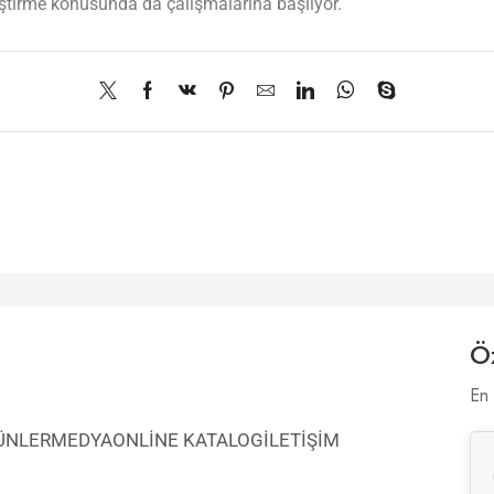
tiştirme konusunda da çalışmalarına başlıyor.
Öz
En 
ÜNLER
MEDYA
ONLİNE KATALOG
İLETİŞİM