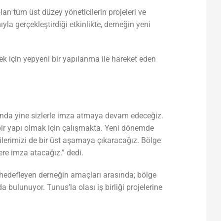
lan tüm üst düzey yöneticilerin projeleri ve
yla gerçekleştirdiği etkinlikte, derneğin yeni
rmek için yepyeni bir yapılanma ile hareket eden
tında yine sizlerle imza atmaya devam edeceğiz.
r yapı olmak için çalışmakta. Yeni dönemde
şkilerimizi de bir üst aşamaya çıkaracağız. Bölge
lere imza atacağız.” dedi.
 hedefleyen derneğin amaçları arasında; bölge
 bulunuyor. Tunus’la olası iş birliği projelerine