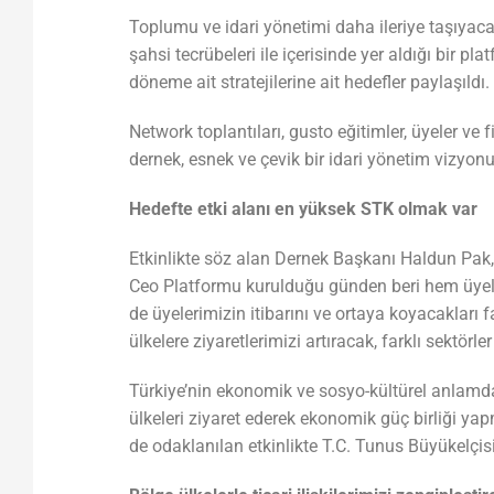
Toplumu ve idari yönetimi daha ileriye taşıyacak
şahsi tecrübeleri ile içerisinde yer aldığı bir p
döneme ait stratejilerine ait hedefler paylaşıldı.
Network toplantıları, gusto eğitimler, üyeler ve f
dernek, esnek ve çevik bir idari yönetim vizyonu
Hedefte etki alanı en yüksek STK olmak var
Etkinlikte söz alan Dernek Başkanı Haldun Pak,
Ceo Platformu kurulduğu günden beri hem üyel
de üyelerimizin itibarını ve ortaya koyacakları f
ülkelere ziyaretlerimizi artıracak, farklı sektör
Türkiye’nin ekonomik ve sosyo-kültürel anlamda
ülkeleri ziyaret ederek ekonomik güç birliği yap
de odaklanılan etkinlikte T.C. Tunus Büyükelçi