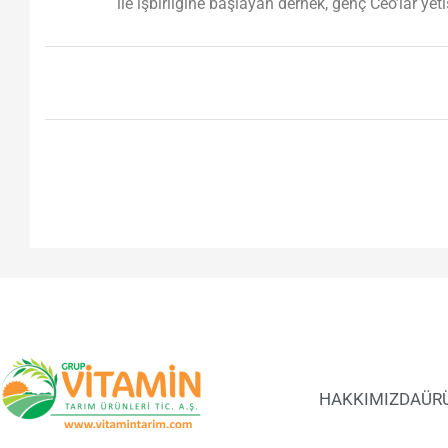
ile işbirliğine başlayan dernek, genç Ceo’lar ye
HAKKIMIZDA
ÜR