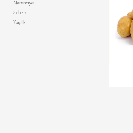
Narenciye
Sebze
Yeşillik