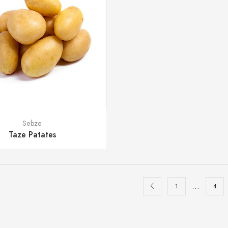
Sebze
Taze Patates
…
1
4