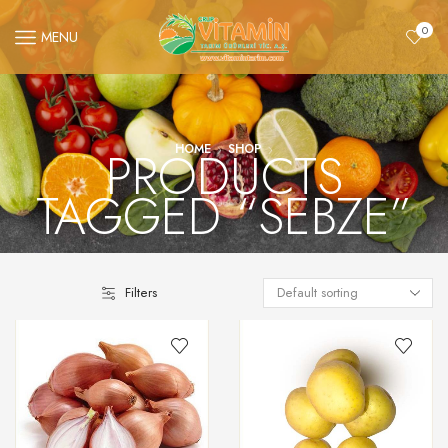
0
MENU
PRODUCTS
HOME
SHOP
TAGGED “SEBZE”
Filters